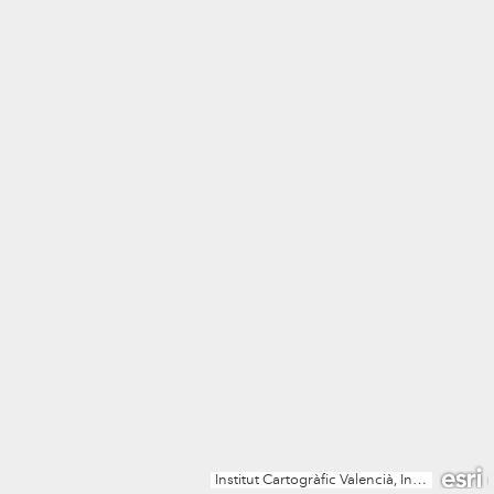
Institut Cartogràfic Valencià, Instituto Geográfico Nacional, Esri, TomTom, Garmin, METI/NASA, USGS